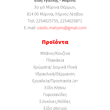
Είδη Υγιεινής - Μύρινα
3ο χιλ Μύρινα Θέρμων,
814 00 Μύρινα, Λήμνος Λέσβου
Τηλ: 2254025755, 2254029871
Ε-mail:
vasilis.matzaris@gmail.com
Προϊόντα
Μπάνιο/Κουζίνα
Πλακάκια
Χρώματα/ Δομικά Υλικά
Υδραυλικά/Θέρμανση
Εργαλεία/Προστασία /a>
Είδη Κήπου
Γυψοσανίδες
Σιλικόνες/Κόλλες
Είδη σπιτιού