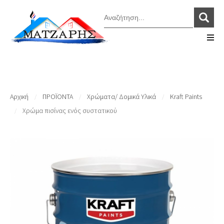
Αρχική
ΠΡΟΪΟΝΤΑ
Χρώματα/ Δομικά Υλικά
Kraft Paints
/
/
/
Χρώμα πισίνας ενός συστατικού
/