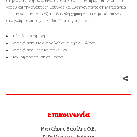
στην UV ακτινοβολία. Είναι ανθεκτικό στη μόνιμη καταπόνηση του
νερού και την ανάπτυξη μούχλας και μυκήτων πάνω στην επιφάνεια
της πισίνας. Παρουσιάζει πολύ καλή χημική συμπεριφορά απέναντι
στο χλώριο και τα χημικά διαλύματα για πισίνες.
Εύκολη εφαρμογή
Αντοχή στην UV ακτινοβολία και την κιμωλίαση.
Αντοχή στο νερό και τα χημικά
Ισχυρή πρόσφυση σε μπετόν
Επικοινωνία
Ματζάρης Βασίλης Ο.Ε.