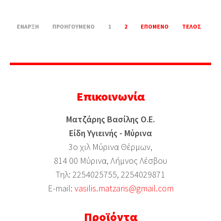
ΈΝΑΡΞΗ
ΠΡΟΗΓΟΎΜΕΝΟ
1
2
ΕΠΌΜΕΝΟ
ΤΈΛΟΣ
Επικοινωνία
Ματζάρης Βασίλης Ο.Ε.
Είδη Υγιεινής - Μύρινα
3ο χιλ Μύρινα Θέρμων,
814 00 Μύρινα, Λήμνος Λέσβου
Τηλ: 2254025755, 2254029871
Ε-mail:
vasilis.matzaris@gmail.com
Προϊόντα